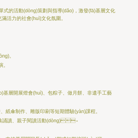
式的活動(dòng)策劃與指導(dǎo)，激發(fā)基層文化
、充滿活力的社會(huì)文化氛圍。
òng)。
。
dǎo)基層開展燈會(huì)、包粽子、做月餅、非遺手工藝
è)滾燈、紙傘制作、雕版印刷等短期體驗(yàn)課程。
ng)典誦讀、親子閱讀活動(dòng)。