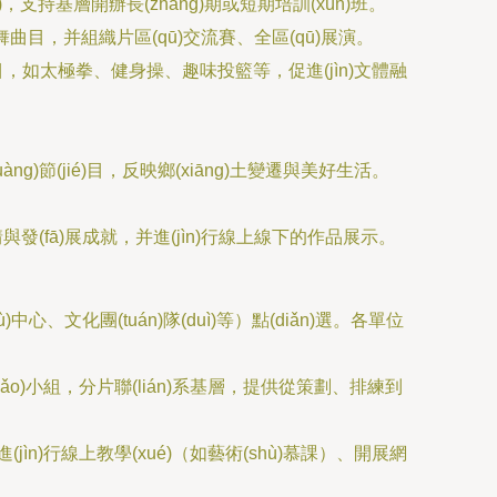
支持基層開辦長(zhǎng)期或短期培訓(xùn)班。
曲目，并組織片區(qū)交流賽、全區(qū)展演。
，如太極拳、健身操、趣味投籃等，促進(jìn)文體融
(jié)目，反映鄉(xiāng)土變遷與美好生活。
)情與發(fā)展成就，并進(jìn)行線上線下的作品展示。
、文化團(tuán)隊(duì)等）點(diǎn)選。各單位
o)小組，分片聯(lián)系基層，提供從策劃、排練到
jìn)行線上教學(xué)（如藝術(shù)慕課）、開展網