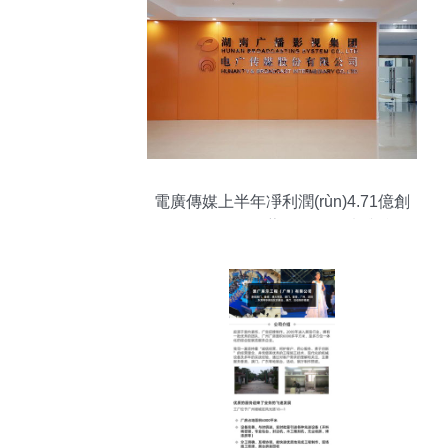
電廣傳媒上半年凈利潤(rùn)4.71億創
(chuàng)紀(jì)錄，藝術(shù)策劃與內(nèi)
容生態(tài)協(xié)同發(fā)展成亮點(diǎn)