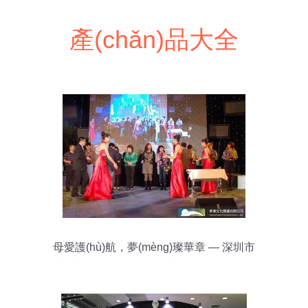
產(chǎn)品大全
母愛護(hù)航，夢(mèng)璨華章 — 深圳市
華璨文化傳播母親節(jié)大型活動(dòng)策
劃案