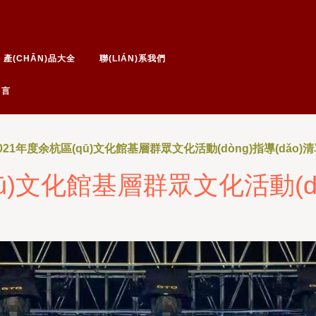
黄色传媒-黄色吃瓜网-黄色成人
色仓庠-黄色仓库最新网址
產(CHǍN)品大全
聯(LIÁN)系我們
留言
021年度余杭區(qū)文化館基層群眾文化活動(dòng)指導(dǎo)
ū)文化館基層群眾文化活動(dò