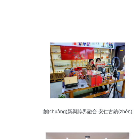
創(chuàng)新與跨界融合 安仁古鎮(zhèn)
不一樣的“天府新年味”舞臺(tái)藝術(shù)造
型策劃