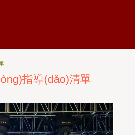
一区二区视频-黄色超污污91-
清單
ng)指導(dǎo)清單