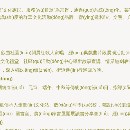
文化惠民、服務(wù)群眾”為宗旨，通過(guò)系統(tǒng)化、菜單
(shí)度的群眾文化活動(dòng)品牌，營(yíng)造和諧、文明
、戲曲社團(tuán)開展紅歌大家唱、經(jīng)典戲曲片段展演活動(d
化禮堂、社區(qū)活動(dòng)中心舉辦故事宣講、情景短劇表演
(xiāng)鎮(zhèn)、街道進(jìn)行巡回放映。
òng)
繞春節(jié)、元宵、端午、中秋等傳統(tǒng)節(jié)日，指導(
傳承人走進(jìn)文化站、鄉(xiāng)村學(xué)校，開設(sh
(qū)）圖書室、農(nóng)家書屋開展讀書分享會(huì)、經(jī
)