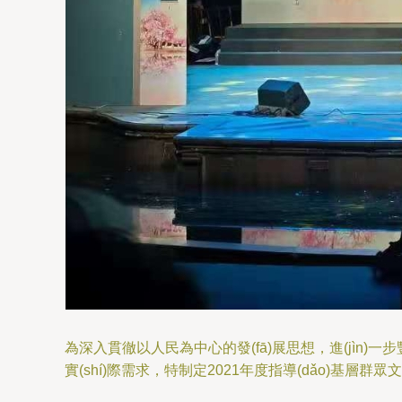
為深入貫徹以人民為中心的發(fā)展思想，進(jìn)一
實(shí)際需求，特制定2021年度指導(dǎo)基層群