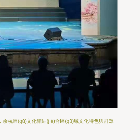
杭區(qū)文化館結(jié)合區(qū)域文化特色與群眾