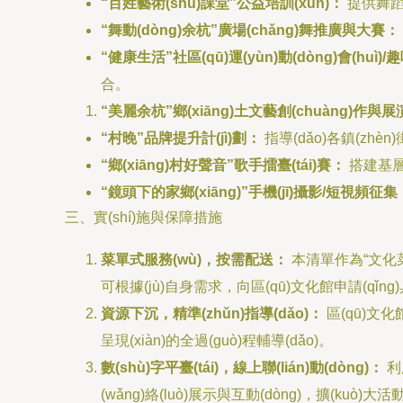
“百姓藝術(shù)課堂”公益培訓(xùn)：
提供舞蹈、聲
“舞動(dòng)余杭”廣場(chǎng)舞推廣與大賽：
“健康生活”社區(qū)運(yùn)動(dòng)會(huì)
合。
“美麗余杭”鄉(xiāng)土文藝創(chuàng)作與展
“村晚”品牌提升計(jì)劃：
指導(dǎo)各鎮(zhèn
“鄉(xiāng)村好聲音”歌手擂臺(tái)賽：
搭建基層
“鏡頭下的家鄉(xiāng)”手機(jī)攝影/短視頻征集
三、實(shí)施與保障措施
菜單式服務(wù)，按需配送：
本清單作為“文化菜單”
可根據(jù)自身需求，向區(qū)文化館申請(qǐn
資源下沉，精準(zhǔn)指導(dǎo)：
區(qū)文化館
呈現(xiàn)的全過(guò)程輔導(dǎo)。
數(shù)字平臺(tái)，線上聯(lián)動(dòng)：
利用
(wǎng)絡(luò)展示與互動(dòng)，擴(kuò)