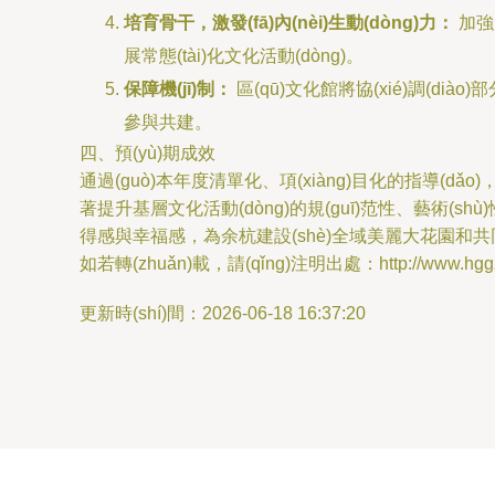
培育骨干，激發(fā)內(nèi)生動(dòng)力：
加強(
展常態(tài)化文化活動(dòng)。
保障機(jī)制：
區(qū)文化館將協(xié)調(diào)部
參與共建。
四、預(yù)期成效
通過(guò)本年度清單化、項(xiàng)目化的指導(dǎo)，力
著提升基層文化活動(dòng)的規(guī)范性、藝術(shù)
得感與幸福感，為余杭建設(shè)全域美麗大花園和共同富裕
如若轉(zhuǎn)載，請(qǐng)注明出處：http://www.hggzp.c
更新時(shí)間：2026-06-18 16:37:20