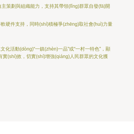
策劃與組織能力，支持其帶領(lǐng)群眾自發(fā)開
料等軟硬件支持，同時(shí)積極爭(zhēng)取社會(huì)力量
眾文化活動(dòng)“一鎮(zhèn)一品”或“一村一特色”，顯
實(shí)效，切實(shí)增強(qiáng)人民群眾的文化獲