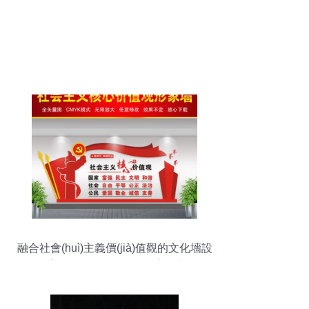
融合社會(huì)主義價(jià)值觀的文化墻設
(shè)計(jì)與黨員活動(dòng)室策劃指南