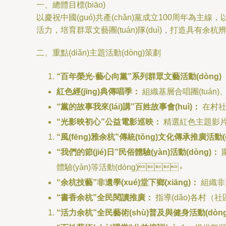
一、總體目標(biāo)
以慶祝中國(guó)共產(chǎn)黨成立100周年為主線，以“
活力，培育群眾文藝團(tuán)隊(duì)，打造具有余杭辨識
二、重點(diǎn)主題活動(dòng)策劃
“百年榮光·藝心向黨”系列群眾文藝活動(dòng)
紅色經(jīng)典傳唱季：
組織基層合唱團(tuán)
“黨的故事我來(lái)講”百姓故事會(huì)：
在村社文
“光影映初心”公益電影巡映：
精選紅色主題影片，深入鄉
“風(fēng)雅余杭”傳統(tǒng)文化傳承推廣活動(d
“我們的節(jié)日”民俗體驗(yàn)活動(dòng)：
圍
體驗(yàn)等活動(dòng)。
“余杭技藝”非遺學(xué)堂下鄉(xiāng)：
組織非遺
“書香余杭”全民閱讀推廣：
指導(dǎo)各村（社區
“活力余杭”全民藝術(shù)普及與健身活動(dòng