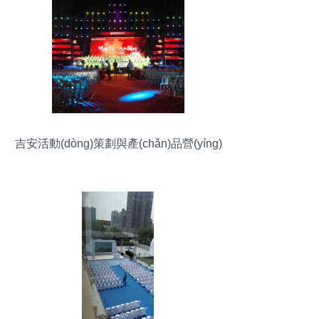
吉安活動(dòng)策劃與產(chǎn)品營(yíng)
銷新視角 華天聚力文化傳媒的整合之道