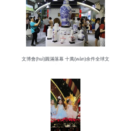
文博會(huì)圓滿落幕 十萬(wàn)余件全球文
化產(chǎn)品薈萃，文化活動(dòng)點
(diǎn)亮創(chuàng)新之光