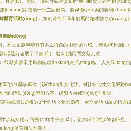
樂(lè)、書法、攝影等藝術(shù)門類的師資與課程指導(dǎo)，
創(chuàng)編推廣一批主題健康、旋律優(yōu)美的廣場(chǎng)舞
/趣味體育活動(dòng)：
策劃適合不同年齡層的趣味體育項(xiàng)目
演活動(dòng)
)街、村社策劃舉辦具有本土特色的“我們的村晚”，鼓勵(lì)原創(chuàng)節
歌唱愛好者展示平臺(tái)，發(fā)掘民間文藝人才。
：
鼓勵(lì)群眾用影像記錄鄉(xiāng)村風(fēng)貌、人文風(fēng
供各基層單位（鎮(zhèn)街文化站、村社綜合性文化服務(wù)中心
g)具體的活動(dòng)策劃方案、師資支持或聯(lián)合舉辦。
將組織業(yè)務(wù)干部與文化志愿者，成立專項(xiàng)指導(dǎ
“余杭文化云”等數(shù)字平臺(tái)，發(fā)布活動(dòng)信息、進(
大活動(dòng)覆蓋面與影響力。