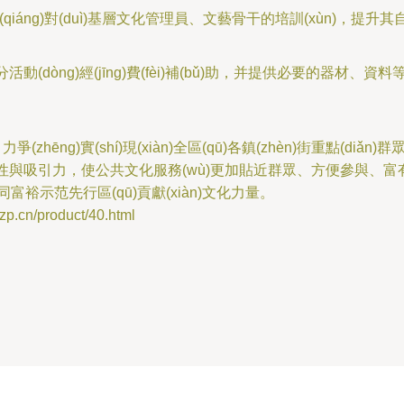
qiáng)對(duì)基層文化管理員、文藝骨干的培訓(xùn)，提升其自主
分活動(dòng)經(jīng)費(fèi)補(bǔ)助，并提供必要的器材、資
爭(zhēng)實(shí)現(xiàn)全區(qū)各鎮(zhèn)街重點(diǎn)群
性與吸引力，使公共文化服務(wù)更加貼近群眾、方便參與、富有
示范先行區(qū)貢獻(xiàn)文化力量。
n/product/40.html