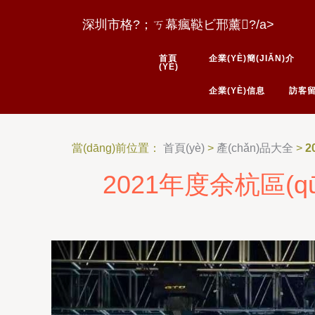
黄色传谋91-黄色传媒91-
深圳市格?；ㄎ幕瘋鞑ビ邢薰?/a>
黄色超碰网站-黄色苍库-黄
首頁
企業(YÈ)簡(JIǍN)介
(YÈ)
企業(YÈ)信息
訪客
當(dāng)前位置：
首頁(yè)
>
產(chǎn)品大全
>
2
2021年度余杭區(q